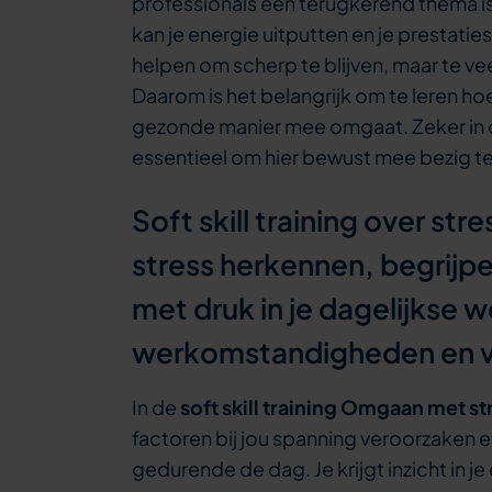
professionals een terugkerend thema is. 
kan je energie uitputten en je prestati
helpen om scherp te blijven, maar te vee
Daarom is het belangrijk om te leren ho
gezonde manier mee omgaat. Zeker in
essentieel om hier bewust mee bezig te 
Soft skill training over s
stress herkennen, begrijp
met druk in je dagelijkse 
werkomstandigheden en 
In de
soft skill training Omgaan met st
factoren bij jou spanning veroorzaken
gedurende de dag. Je krijgt inzicht in je 