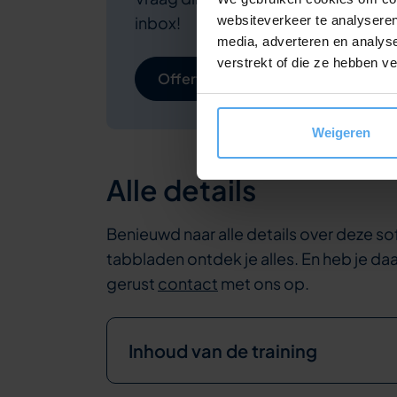
websiteverkeer te analyseren
inbox!
media, adverteren en analys
verstrekt of die ze hebben v
Offerte aanvragen
Weigeren
Alle details
Benieuwd naar alle details over deze sof
tabbladen ontdek je alles. En heb je d
gerust
contact
met ons op.
Inhoud van de training