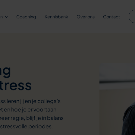
en
Coaching
Kennisbank
Over ons
Contact
ng
tress
s leren jij en je collega's
et en hoe je er voortaan
er regie, blijf je in balans
 stressvolle periodes.