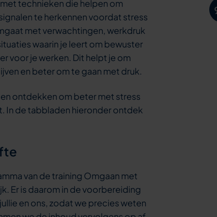
 met technieken die helpen om
signalen te herkennen voordat stress
 omgaat met verwachtingen, werkdruk
situaties waarin je leert om bewuster
r voor je werken. Dit helpt je om
lijven en beter om te gaan met druk.
atten ontdekken om beter met stress
ct. In de tabbladen hieronder ontdek
fte
gramma van de training Omgaan met
ijk. Er is daarom in de voorbereiding
ullie en ons, zodat we precies weten
temmen we de inhoud vervolgens op af.