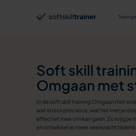
Verder naar navigatie
Ga naar hoofdinhoud
Footer
Training
Soft skill traini
Omgaan met s
In de soft skill training Omgaan met stres
wat stress precies is, wat het met je do
effectief mee om kan gaan. Zo krijg je me
en ontwikkel je meer veerkracht tijdens