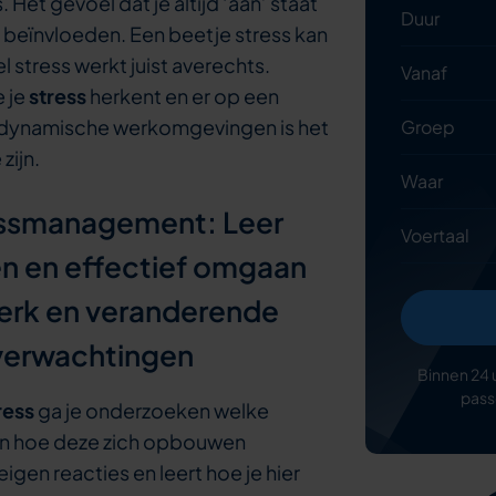
Het gevoel dat je altijd ‘aan’ staat
Duur
es beïnvloeden. Een beetje stress kan
l stress werkt juist averechts.
Vanaf
e je
stress
herkent en er op een
 dynamische werkomgevingen is het
Groep
zijn.
Waar
tressmanagement: Leer
Voertaal
en en effectief omgaan
werk en veranderende
verwachtingen
Binnen 24 
pass
ress
ga je onderzoeken welke
 en hoe deze zich opbouwen
eigen reacties en leert hoe je hier