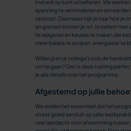
invloed op kunt uitoefenen. We werken
spanning te verminderen en om eerder 
oploopt. Daarnaast kijk je naar hoe je
en grenzen binnen je rol. Je oefent met 
te reageren en keuzes te maken die bete
meer balans te ervaren, energieker te b
Willen jij en je collega's ook de handv
om te gaan? Dan is deze training perfe
je alle details over het programma.
Afgestemd op jullie behoe
We vinden het essentieel dat het pro
stress goed aansluit op jullie werkprakt
veel aandacht voor afstemming tussen j
waar jullie uitdagingen liggen. Daar s