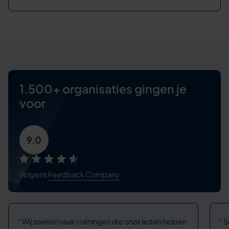
1.500+ organisaties
gingen je
voor
9.0
Volgens
Feedback Company
Wij zoeken vaak trainingen die onze leden helpen
S