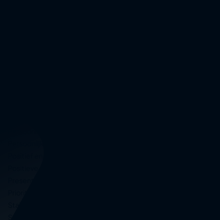
Neuro Linguïstisch Programmeren (NLP)
Omgaan met agressie
Omgaan met e-mail
Omgaan met stress
Omgaan met verbale weerstand
Onderhandelen
Ontspannen werken
Openbaar spreken
Oplossingsgericht werken
Personal branding
Persoonlijk leiderschap
Persoonlijke effectiviteit
Positief en reëel denken
Positieve psychologie in communicatie
Presenteren
Prioriteren en plannen
Stakeholder management
Storytelling voor meer impact