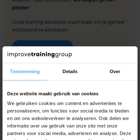
plezier
!
Onze training adviseurs staan klaar om je geheel
vrijblijvend te adviseren.
Contact opnemen
Offerte aanvragen
Toestemming
Details
Over
Of bel ons even op 030 - 227 0736
Deze website maakt gebruik van cookies
We gebruiken cookies om content en advertenties te
personaliseren, om functies voor social media te bieden
Veelgestelde vragen over deze
en om ons websiteverkeer te analyseren. Ook delen we
informatie over uw gebruik van onze site met onze
training
partners voor social media, adverteren en analyse. Deze