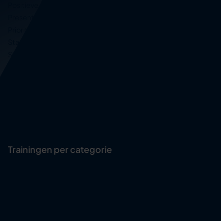
Positieve psychologie in communicatie
Presenteren
Prioriteren en plannen
Stakeholder management
Storytelling voor meer impact
Succesvol veranderen
Time management
Training ontwikkelen en geven
Zakelijk tekenen
Zichtbaarheid en invloed vergroten
Trainingen per categorie
Professionele competenties
Communicatie
Persoonlijke ontwikkeling
Persoonlijke effectiviteit