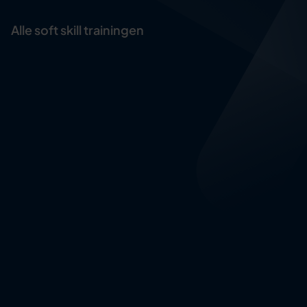
Alle soft skill trainingen
Assertief handelen
Complimenteren
Creativiteit en innovatievermogen
Design thinking
Effectief beïnvloeden
Effectief luisteren
Effectief vergaderen
Feedback geven en ontvangen
Feedforward geven en ontvangen
Focus en aandacht vergroten
Inclusiviteit en diversiteit
Intercultureel communiceren
Kennismaken met AI
Klantgericht werken
Kledingstijl en kleurkeuze