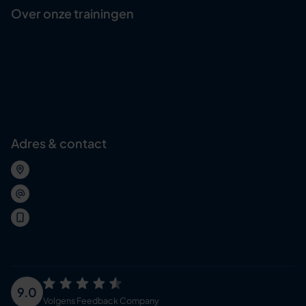
Over onze trainingen
Onze Actief Leren-methode
Training journeys
Trainingsacteur
Abonnement voor organisaties
Maatwerk training
Adres & contact
Wolvenplein 25, Utrecht
welkom@softskilltrainer.nl
030 – 227 0736
9.0
Volgens
Feedback Company