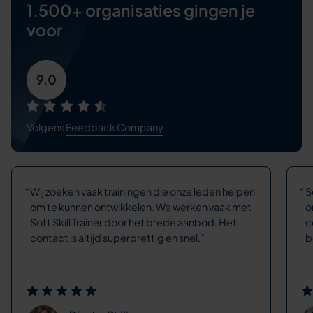
1.500+ organisaties
gingen je
voor
9.0
Volgens
Feedback Company
Wij zoeken vaak trainingen die onze leden helpen
S
om te kunnen ontwikkelen. We werken vaak met
o
Soft Skill Trainer door het brede aanbod. Het
c
contact is altijd superprettig en snel.
b