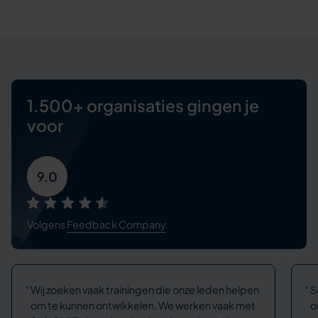
1.500+ organisaties
gingen je
voor
9.0
Volgens
Feedback Company
Wij zoeken vaak trainingen die onze leden helpen
S
om te kunnen ontwikkelen. We werken vaak met
o