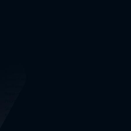
Omgaan met e-mail
Omgaan met stress
Omgaan met verbale weerstand
Onderhandelen
Ontspannen werken
Openbaar spreken
Oplossingsgericht werken
Personal branding
Persoonlijk leiderschap
Persoonlijke effectiviteit
Positief en reëel denken
Positieve psychologie in communicatie
Presenteren
Prioriteren en plannen
Stakeholder management
Storytelling voor meer impact
Succesvol veranderen
Time management