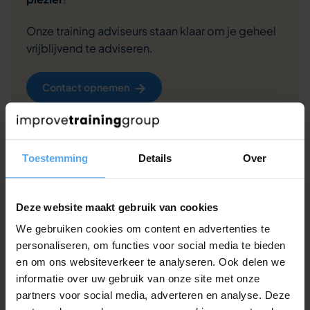
Onze training adviseurs staan klaar om je geheel
vrijblijvend te adviseren.
Contact opnemen
Offerte aanvragen
Toestemming
Details
Over
Of bel ons even op 030 - 227 0736
Deze website maakt gebruik van cookies
We gebruiken cookies om content en advertenties te
Veelgestelde vragen over deze
personaliseren, om functies voor social media te bieden
en om ons websiteverkeer te analyseren. Ook delen we
training
informatie over uw gebruik van onze site met onze
partners voor social media, adverteren en analyse. Deze