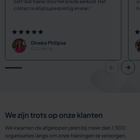
Soft Skill Trainer door het brede aanbod. Het
c
contact is altijd superprettig en snel.
b
Dineke Philipse
CLC-Vecta
We zijn trots op onze klanten
We kwamen de afgelopen jaren bij meer dan 1.500
organisaties langs om onze trainingen te verzorgen.