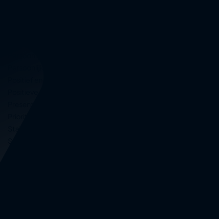
Ontspannen werken
Openbaar spreken
Oplossingsgericht werken
Personal branding
Persoonlijk leiderschap
Persoonlijke effectiviteit
Positief en reëel denken
Positieve psychologie in communicatie
Presenteren
Prioriteren en plannen
Stakeholder management
Storytelling voor meer impact
Succesvol veranderen
Time management
Training ontwikkelen en geven
Zakelijk tekenen
Zichtbaarheid en invloed vergroten