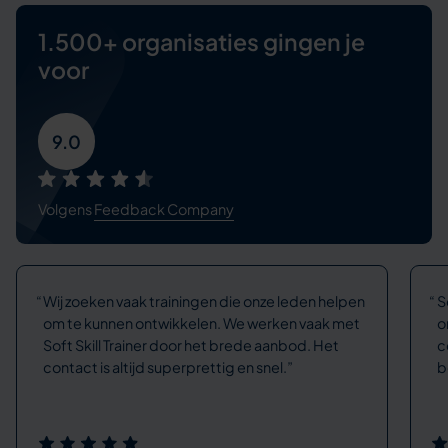
1.500+ organisaties
gingen je
voor
9.0
Volgens
Feedback Company
Wij zoeken vaak trainingen die onze leden helpen
S
om te kunnen ontwikkelen. We werken vaak met
o
Soft Skill Trainer door het brede aanbod. Het
c
contact is altijd superprettig en snel.
b