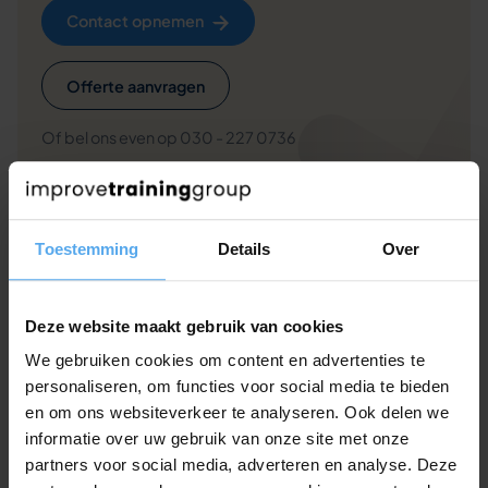
Contact opnemen
Offerte aanvragen
Of bel ons even op 030 - 227 0736
Toestemming
Details
Over
Veelgestelde vragen over deze
training
Deze website maakt gebruik van cookies
We gebruiken cookies om content en advertenties te
Wordt de training aangepast op onze
personaliseren, om functies voor social media te bieden
specifieke situatie?
en om ons websiteverkeer te analyseren. Ook delen we
informatie over uw gebruik van onze site met onze
partners voor social media, adverteren en analyse. Deze