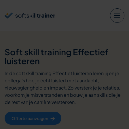
Verder naar navigatie
Ga naar hoofdinhoud
Footer
Soft skill training
Effectief
luisteren
In de soft skill training Effectief luisteren leren jij en je
collega's hoe je écht luistert met aandacht,
nieuwsgierigheid en impact. Zo versterk je je relaties,
voorkom je misverstanden en bouw je aan skills die je
de rest van je carrière versterken.
Offerte aanvragen