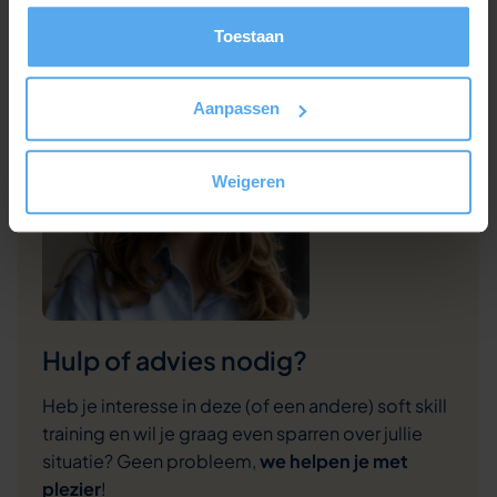
Toestaan
Aanpassen
Weigeren
Hulp of advies nodig?
Heb je interesse in deze (of een andere) soft skill
training en wil je graag even sparren over jullie
situatie? Geen probleem,
we helpen je met
plezier
!