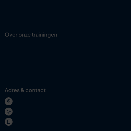
Communicatie
Persoonlijke ontwikkeling
Persoonlijke effectiviteit
Over onze trainingen
Onze Actief Leren-methode
Training journeys
Trainingsacteur
Abonnement voor organisaties
Maatwerk training
Adres & contact
Wolvenplein 25, Utrecht
welkom@softskilltrainer.nl
030 – 227 0736