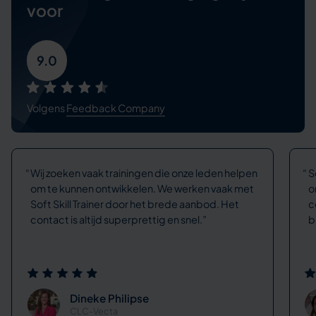
voor
9.0
Volgens
Feedback Company
Wij zoeken vaak trainingen die onze leden helpen
S
om te kunnen ontwikkelen. We werken vaak met
o
Soft Skill Trainer door het brede aanbod. Het
c
contact is altijd superprettig en snel.
b
Dineke Philipse
CLC-Vecta