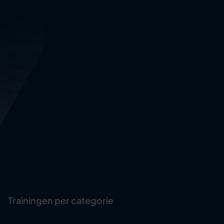
Personal branding
Persoonlijk leiderschap
Persoonlijke effectiviteit
Positief en reëel denken
Positieve psychologie in communicatie
Presenteren
Prioriteren en plannen
Stakeholder management
Storytelling voor meer impact
Succesvol veranderen
Time management
Training ontwikkelen en geven
Zakelijk tekenen
Zichtbaarheid en invloed vergroten
Trainingen per categorie
Professionele competenties