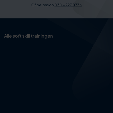
Of bel ons op
030 – 227 0736
Alle soft skill trainingen
Assertief handelen
Complimenteren
Creativiteit en innovatievermogen
Design thinking
Effectief beïnvloeden
Effectief luisteren
Effectief vergaderen
Feedback geven en ontvangen
Feedforward geven en ontvangen
Focus en aandacht vergroten
Inclusiviteit en diversiteit