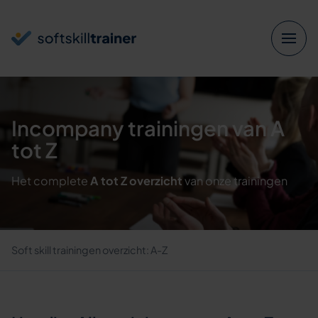
Verder naar navigatie
Ga naar hoofdinhoud
Footer
Incompany trainingen van A
tot Z
Het complete
A tot Z overzicht
van onze trainingen
Soft skill trainingen overzicht: A-Z